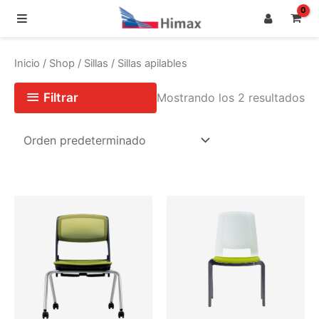
Ir
al
Inicio
/
Shop
/
Sillas
/ Sillas apilables
contenido
Filtrar
Mostrando los 2 resultados