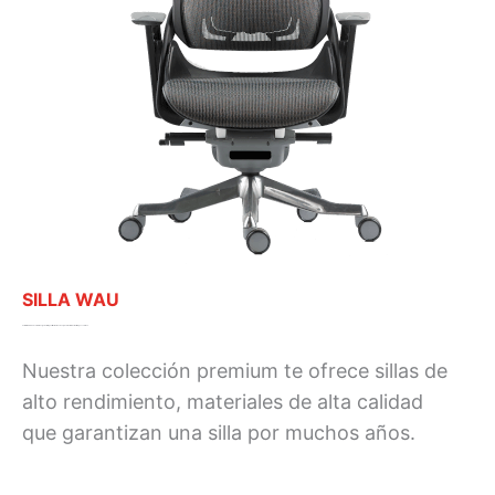
SILLA WAU
Combina una excelente ergonomía y estilos modernos para brindarte el mayor confort
Nuestra colección premium te ofrece sillas de
alto rendimiento, materiales de alta calidad
que garantizan una silla por muchos años.