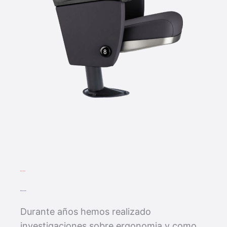
INVESTIGACION
Mejora Continua
Durante años hemos realizado
investigaciones sobre ergonomia y como