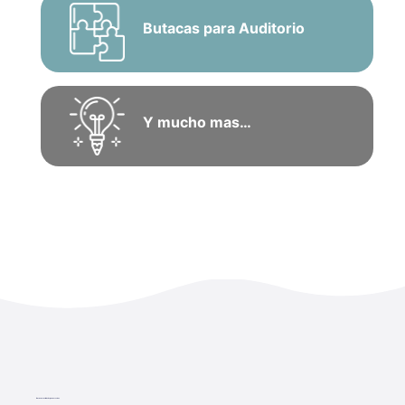
Butacas para Auditorio
Y mucho mas…
Encuentra el diseño que necesitas