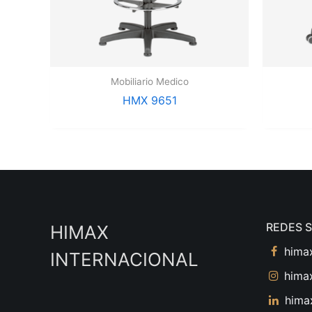
Mobiliario Medico
HMX 9651
REDES 
HIMAX
hima
INTERNACIONAL
himax
himax