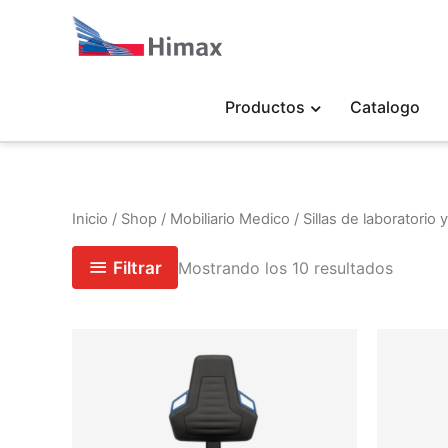
Ir
al
contenido
Productos
Catalogo
Inicio
/
Shop
/
Mobiliario Medico
/ Sillas de laboratorio
Filtrar
Mostrando los 10 resultados